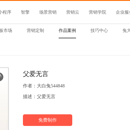
小程序
智擎
场景营销
营销云
营销学院
企业服
板市场
营销定制
作品案例
技巧中心
兔
父爱无言
作者：
大白兔544848
描述：
父爱无言
免费制作