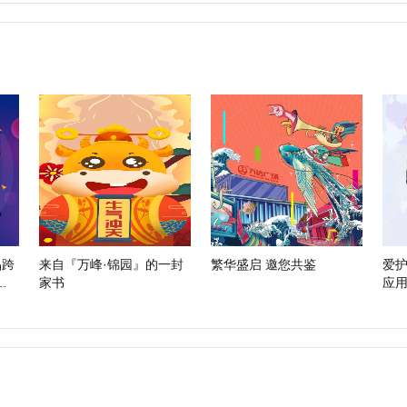
品跨
来自『万峰·锦园』的一封
繁华盛启 邀您共鉴
爱
塑
家书
应