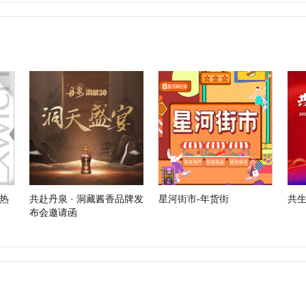
热
共赴丹泉 · 洞藏酱香品牌发
星河街市-年货街
共生
布会邀请函