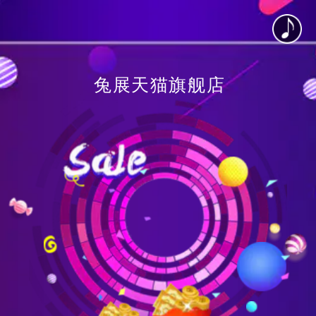
兔展天猫旗舰店