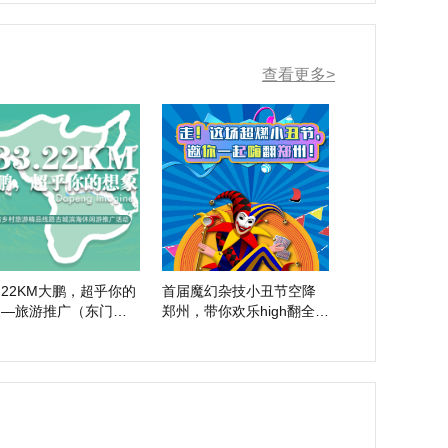
查看更多>
3.22KM大鹏，超乎你的
首届魔幻杂技小丑节空降
象—旅游推广（东门
郑州，带你欢乐high翻全
）邀请函
场！