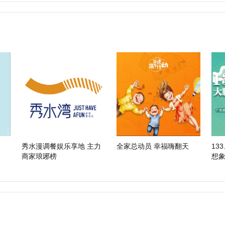
秀水漫调餐娱乐享地 主力
全家总动员 幸福嗨翻天
13
商家琅琊榜
想
站