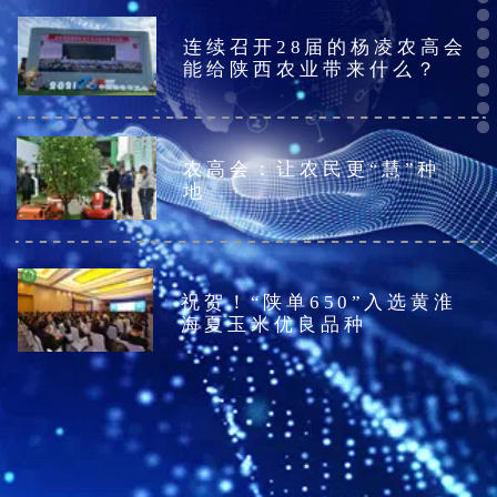
连续召开28届的杨凌农高会
能给陕西农业带来什么？
农高会：让农民更“慧”种
祝贺！“陕单650”入选黄淮
海夏玉米优良品种