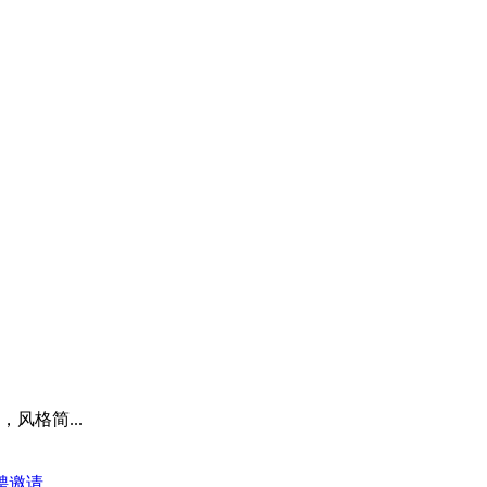
风格简...
聘
邀请