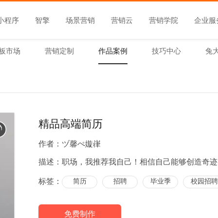
小程序
智擎
场景营销
营销云
营销学院
企业服
板市场
营销定制
作品案例
技巧中心
兔
精品高端简历
作者：
ヅ馨ぺ嫙嵂
描述：
职场，我推荐我自己！相信自己能够创造奇迹
标签：
简历
招聘
毕业季
校园招聘
免费制作