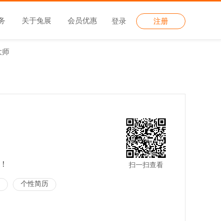
务
关于兔展
会员优惠
登录
注册
大师
！
扫一扫查看
个性简历