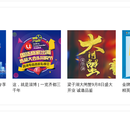
专享
这，就是淄博 | 一览齐都三
梁子湖大闸蟹9月8日盛大
金
千年
开业 诚邀品鉴
精