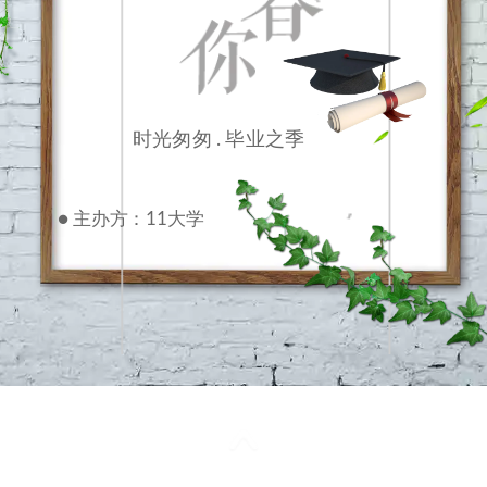
时光匆匆 . 毕业之季
● 主办方：11大学