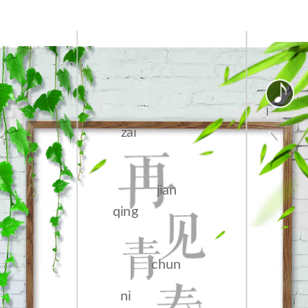
zai
jian
qing
chun
ni