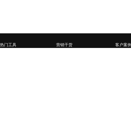
热门工具
营销干货
客户案
微官网小程序
企业营销数字化升级，如何
赋能媒
从0到1
页
全员营销小程序
什么样的企业需要做私域流
某零售行
微信公众号增长运营工具
量运营
卡券系
用户精准运营工具
营销活动数据分析常用方法
某商管
台生成
营销流程自动化
企业SCRM的构建三要素
通过全
社交电商场景小程序
企微or公众号，如何选择？
百万级
开放平台
企业微信如何赋能私域流量
家居行
经营闭环？
后精准