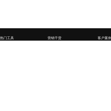
热门工具
营销干货
客户案
微官网小程序
企业营销数字化升级，如何
赋能媒
从0到1
页
全员营销小程序
什么样的企业需要做私域流
某零售行
微信公众号增长运营工具
量运营
卡券系
用户精准运营工具
营销活动数据分析常用方法
某商管
台生成
营销流程自动化
企业SCRM的构建三要素
通过全
社交电商场景小程序
企微or公众号，如何选择？
百万级
开放平台
企业微信如何赋能私域流量
家居行
经营闭环？
后精准