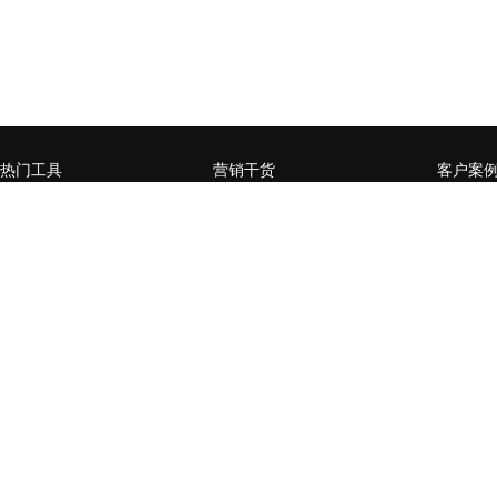
热门工具
营销干货
客户案
微官网小程序
企业营销数字化升级，如何
赋能媒
从0到1
页
全员营销小程序
什么样的企业需要做私域流
某零售行
微信公众号增长运营工具
量运营
卡券系
用户精准运营工具
营销活动数据分析常用方法
某商管
台生成
营销流程自动化
企业SCRM的构建三要素
通过全
社交电商场景小程序
企微or公众号，如何选择？
百万级
开放平台
企业微信如何赋能私域流量
家居行
经营闭环？
后精准