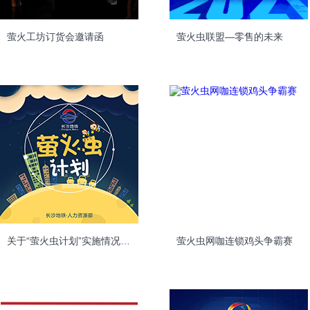
萤火工坊订货会邀请函
萤火虫联盟—零售的未来
关于“萤火虫计划”实施情况的通报
萤火虫网咖连锁鸡头争霸赛