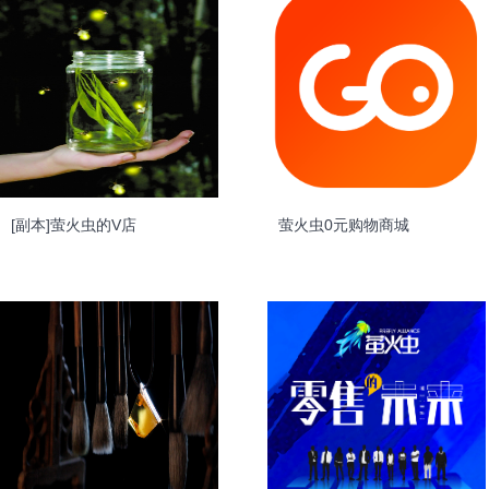
[副本]萤火虫的V店
萤火虫0元购物商城