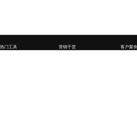
热门工具
营销干货
客户案
微官网小程序
企业营销数字化升级，如何
赋能媒
从0到1
页
全员营销小程序
什么样的企业需要做私域流
某零售行
微信公众号增长运营工具
量运营
卡券系
用户精准运营工具
营销活动数据分析常用方法
某商管
台生成
营销流程自动化
企业SCRM的构建三要素
通过全
社交电商场景小程序
企微or公众号，如何选择？
百万级
开放平台
企业微信如何赋能私域流量
家居行
经营闭环？
后精准