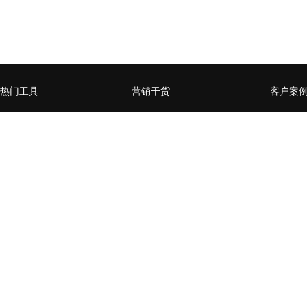
热门工具
营销干货
客户案
微官网小程序
企业营销数字化升级，如何
赋能媒
从0到1
页
全员营销小程序
什么样的企业需要做私域流
某零售行
微信公众号增长运营工具
量运营
卡券系
用户精准运营工具
营销活动数据分析常用方法
某商管
台生成
营销流程自动化
企业SCRM的构建三要素
通过全
社交电商场景小程序
企微or公众号，如何选择？
百万级
开放平台
企业微信如何赋能私域流量
家居行
经营闭环？
后精准
H5、小程序、企业微信的