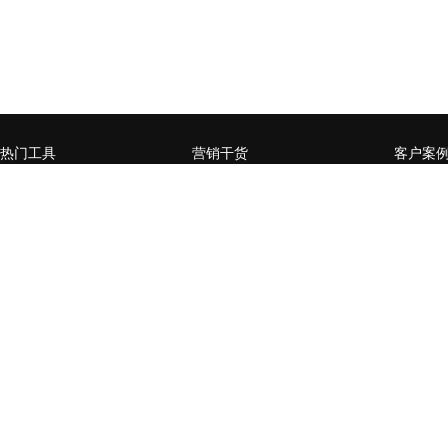
热门工具
营销干货
客户案
微官网小程序
企业营销数字化升级，如何
赋能媒
从0到1
页
全员营销小程序
什么样的企业需要做私域流
某零售行
微信公众号增长运营工具
量运营
卡券系
用户精准运营工具
营销活动数据分析常用方法
某商管
台生成
营销流程自动化
企业SCRM的构建三要素
通过全
社交电商场景小程序
企微or公众号，如何选择？
百万级
开放平台
企业微信如何赋能私域流量
家居行
经营闭环？
后精准