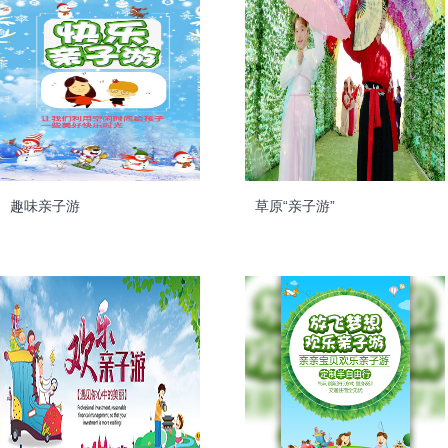
趣味亲子游
草原“亲子游”