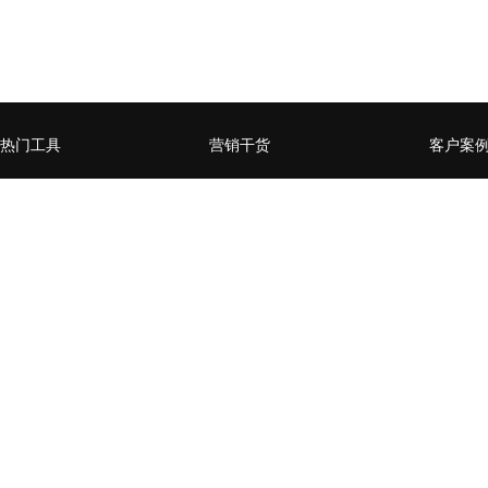
热门工具
营销干货
客户案
微官网小程序
企业营销数字化升级，如何
赋能媒
从0到1
页
全员营销小程序
什么样的企业需要做私域流
某零售行
微信公众号增长运营工具
量运营
卡券系
用户精准运营工具
营销活动数据分析常用方法
某商管
台生成
营销流程自动化
企业SCRM的构建三要素
通过全
社交电商场景小程序
企微or公众号，如何选择？
百万级
开放平台
企业微信如何赋能私域流量
家居行
经营闭环？
后精准
H5、小程序、企业微信的