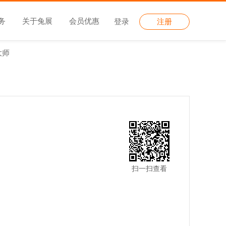
务
关于兔展
会员优惠
登录
注册
大师
扫一扫查看