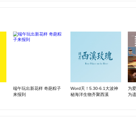
端午玩出新花样 奇葩粽子
Word天！5.30-6.1大波神
为
来报到
秘海洋生物齐聚西溪
为