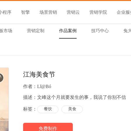
小程序
智擎
场景营销
营销云
营销学院
企业服
板市场
营销定制
作品案例
技巧中心
兔
江海美食节
作者：
Lǐ@Bó
描述：
文峰这个月就要发生的事，我说了你别不信
标签：
餐饮
美食
免费制作