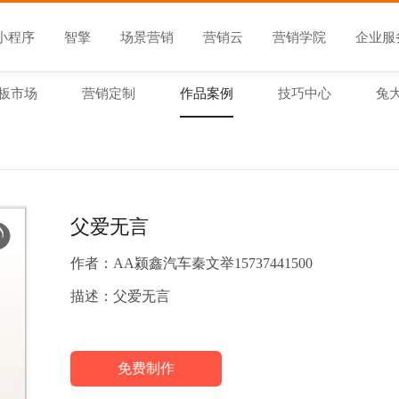
小程序
智擎
场景营销
营销云
营销学院
企业服
板市场
营销定制
作品案例
技巧中心
兔
父爱无言
作者：
AA颍鑫汽车秦文举15737441500
描述：
父爱无言
免费制作