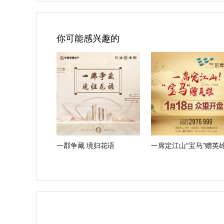
你可能感兴趣的
一郡争藏 境归花语
一席定江山“宝马”赠英