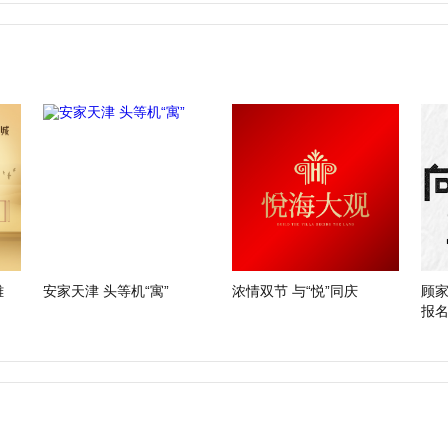
雄
安家天津 头等机“寓”
浓情双节 与“悦”同庆
顾家
报