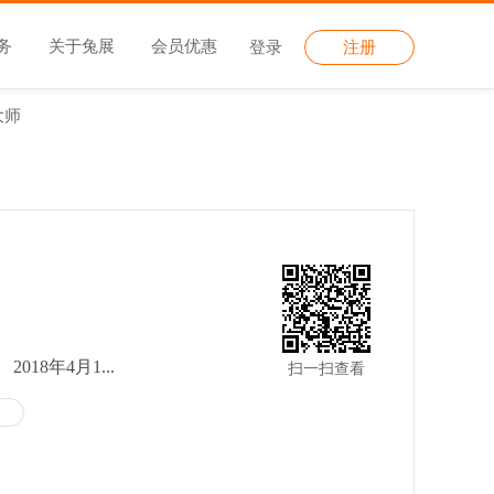
务
关于兔展
会员优惠
登录
注册
大师
18年4月1...
扫一扫查看