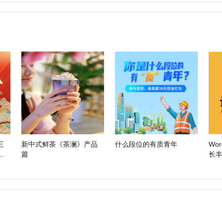
三
新中式鲜茶《茶澜》产品
什么段位的有质青年
Wo
高
篇
长