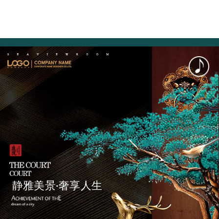
静雅美景·奢享人生