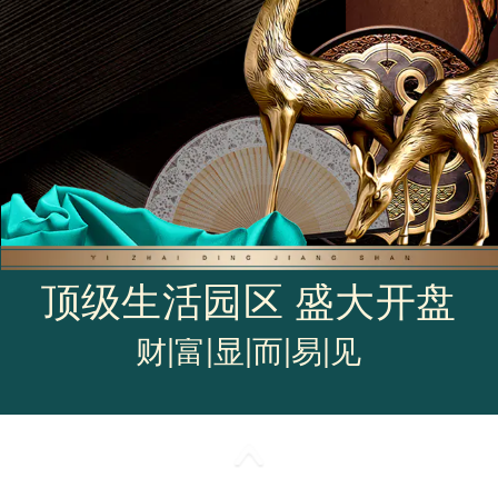
顶级生活园区 盛大开盘
财|富|显|而|易|见