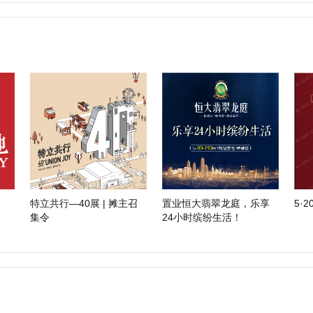
特立共行—40展 | 摊主召
置业恒大翡翠龙庭，乐享
5·
集令
24小时缤纷生活！