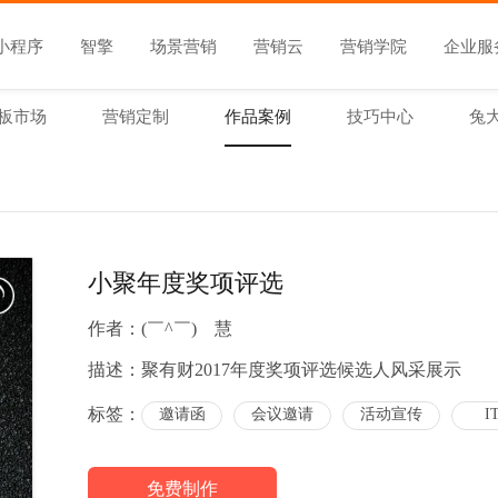
小程序
智擎
场景营销
营销云
营销学院
企业服
板市场
营销定制
作品案例
技巧中心
兔
小聚年度奖项评选
作者：
(￣^￣)ゞ慧
描述：
聚有财2017年度奖项评选候选人风采展示
标签：
邀请函
会议邀请
活动宣传
I
免费制作