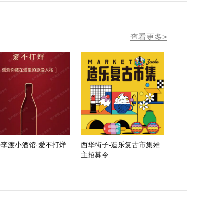
查看更多>
20李渡小酒馆·爱不打烊
西华街子-造乐复古市集摊
主招募令