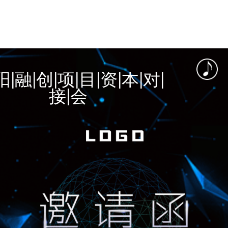
阳|融|创|项|目|资|本|对|
接|会