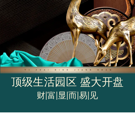
顶级生活园区 盛大开盘
财|富|显|而|易|见