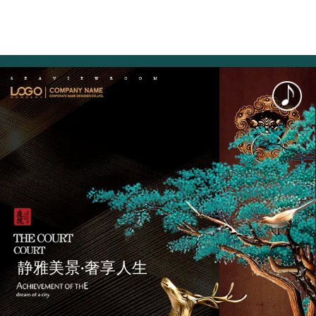
静雅美景·奢享人生