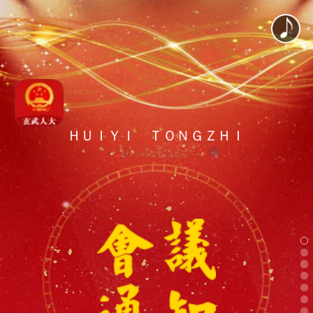
ＨＵＩＹＩ ＴＯＮＧＺＨＩ