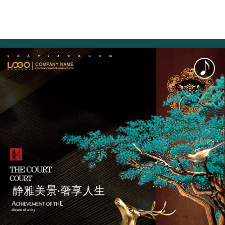
静雅美景·奢享人生