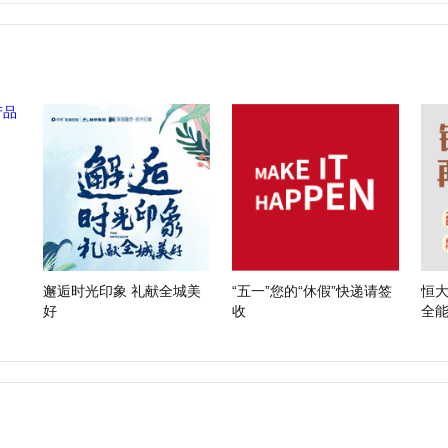
品
邂逅时光印象 礼献全城美
“五一”您的“休假”快递请签
恒
好
收
全