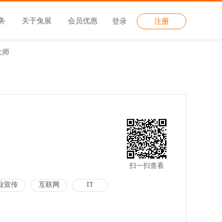
务
关于兔展
会员优惠
登录
注册
大师
扫一扫查看
业宣传
互联网
IT