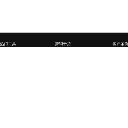
热门工具
营销干货
客户案
微官网小程序
企业营销数字化升级，如何
赋能媒
从0到1
页
全员营销小程序
什么样的企业需要做私域流
某零售行
微信公众号增长运营工具
量运营
卡券系
用户精准运营工具
营销活动数据分析常用方法
某商管
台生成
营销流程自动化
企业SCRM的构建三要素
通过全
社交电商场景小程序
企微or公众号，如何选择？
百万级
开放平台
企业微信如何赋能私域流量
家居行
经营闭环？
后精准